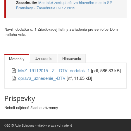
Zasadnutie:
Mestské zastupiteľstvo hlavného mesta SR
Bratislavy - Zasadnutie 09.12.2015
Návrh dodatku č. 1 Zriaďovacej listiny zariadenia pre seniorov Dom
tretieho veku
Uznesenie
Hlasovanie
Materiály
MsZ_19112015_-ZL_DTV_dodatok_1
[pdf, 586.83 kB]
oprava_uznesenie_-DTV
[rtf, 11.65 kB]
Príspevky
Neboli nájdené žiadne záznamy
©2015 Aglo Solutions - všetky práva vyhradené