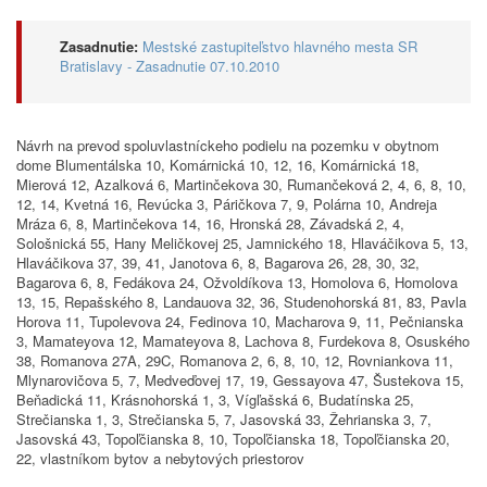
Zasadnutie:
Mestské zastupiteľstvo hlavného mesta SR
Bratislavy - Zasadnutie 07.10.2010
Návrh na prevod spoluvlastníckeho podielu na pozemku v obytnom
dome Blumentálska 10, Komárnická 10, 12, 16, Komárnická 18,
Mierová 12, Azalková 6, Martinčekova 30, Rumančeková 2, 4, 6, 8, 10,
12, 14, Kvetná 16, Revúcka 3, Páričkova 7, 9, Polárna 10, Andreja
Mráza 6, 8, Martinčekova 14, 16, Hronská 28, Závadská 2, 4,
Sološnická 55, Hany Meličkovej 25, Jamnického 18, Hlaváčikova 5, 13,
Hlaváčikova 37, 39, 41, Janotova 6, 8, Bagarova 26, 28, 30, 32,
Bagarova 6, 8, Fedákova 24, Ožvoldíkova 13, Homolova 6, Homolova
13, 15, Repašského 8, Landauova 32, 36, Studenohorská 81, 83, Pavla
Horova 11, Tupolevova 24, Fedinova 10, Macharova 9, 11, Pečnianska
3, Mamateyova 12, Mamateyova 8, Lachova 8, Furdekova 8, Osuského
38, Romanova 27A, 29C, Romanova 2, 6, 8, 10, 12, Rovniankova 11,
Mlynarovičova 5, 7, Medveďovej 17, 19, Gessayova 47, Šustekova 15,
Beňadická 11, Krásnohorská 1, 3, Vígľašská 6, Budatínska 25,
Strečianska 1, 3, Strečianska 5, 7, Jasovská 33, Žehrianska 3, 7,
Jasovská 43, Topoľčianska 8, 10, Topoľčianska 18, Topoľčianska 20,
22, vlastníkom bytov a nebytových priestorov