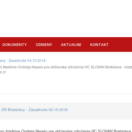
DOKUMENTY
ODMENY
AKTUALNE
KONTAKT
lavy - Zasadnutie 04.10.2018
m štadióne Ondreja Nepelu pre občianske združenia HC SLOVAN Bratislava - mláde
o zr
 SR Bratislavy - Zasadnutie 04.10.2018
om štadióne Ondreja Nepelu pre občianske združenia HC SLOVAN Bratislava 