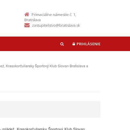
Primaciálne námestie č. 1,
Bratislava
zastupitelstvo@bratislava.sk
PRIHLÁSENIE
HĽADAŤ
ž, Krasokorčuliarsky Športový Klub Slovan Bratislava a
- mládež, Krasokorčuliarsky Športový Klub Slovan