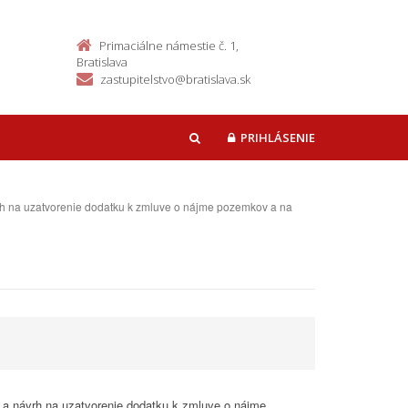
Primaciálne námestie č. 1,
Bratislava
zastupitelstvo@bratislava.sk
PRIHLÁSENIE
HĽADAŤ
vrh na uzatvorenie dodatku k zmluve o nájme pozemkov a na
 a návrh na uzatvorenie dodatku k zmluve o nájme