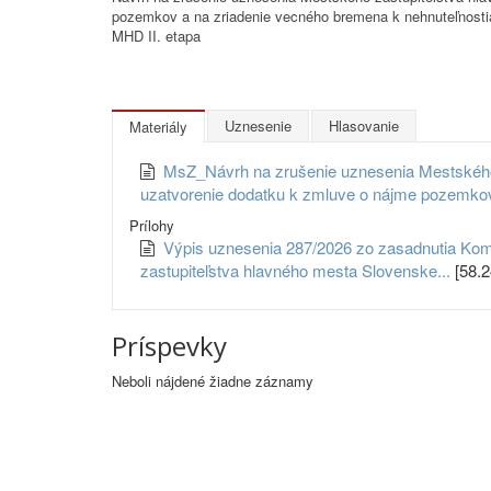
pozemkov a na zriadenie vecného bremena k nehnuteľnostiam
MHD II. etapa
Uznesenie
Hlasovanie
Materiály
MsZ_Návrh na zrušenie uznesenia Mestského z
uzatvorenie dodatku k zmluve o nájme pozemko
Prílohy
Výpis uznesenia 287/2026 zo zasadnutia Kom
zastupiteľstva hlavného mesta Slovenske...
[58.2
Príspevky
Neboli nájdené žiadne záznamy