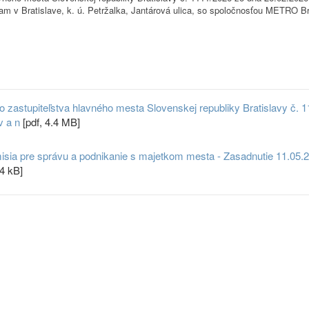
 v Bratislave, k. ú. Petržalka, Jantárová ulica, so spoločnosťou METRO Brat
astupiteľstva hlavného mesta Slovenskej republiky Bratislavy č. 1
v a n
[pdf, 4.4 MB]
isia pre správu a podnikanie s majetkom mesta - Zasadnutie 11.05.
4 kB]