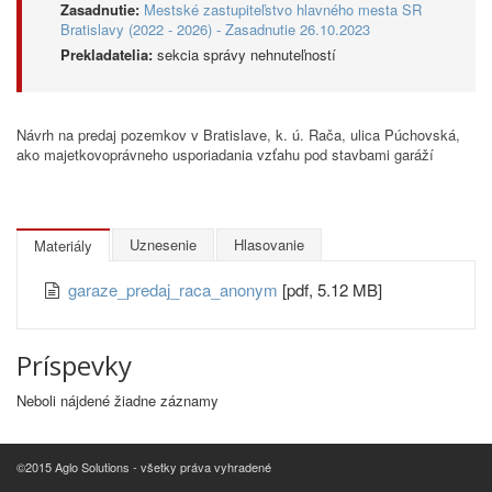
Zasadnutie:
Mestské zastupiteľstvo hlavného mesta SR
Bratislavy (2022 - 2026) - Zasadnutie 26.10.2023
Prekladatelia:
sekcia správy nehnuteľností
Návrh na predaj pozemkov v Bratislave, k. ú. Rača, ulica Púchovská,
ako majetkovoprávneho usporiadania vzťahu pod stavbami garáží
Uznesenie
Hlasovanie
Materiály
garaze_predaj_raca_anonym
[pdf, 5.12 MB]
Príspevky
Neboli nájdené žiadne záznamy
©2015 Aglo Solutions - všetky práva vyhradené