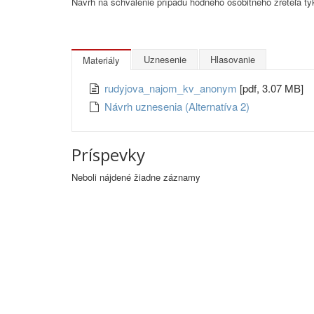
Návrh na schválenie prípadu hodného osobitného zreteľa týk
Uznesenie
Hlasovanie
Materiály
rudyjova_najom_kv_anonym
[pdf, 3.07 MB]
Návrh uznesenia (Alternatíva 2)
Príspevky
Neboli nájdené žiadne záznamy