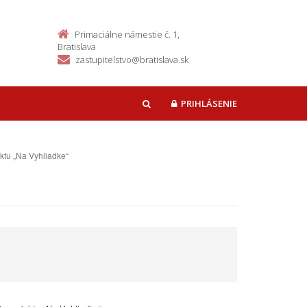
Primaciálne námestie č. 1,
Bratislava
zastupitelstvo@bratislava.sk
PRIHLÁSENIE
HĽADAŤ
ektu „Na Vyhliadke“