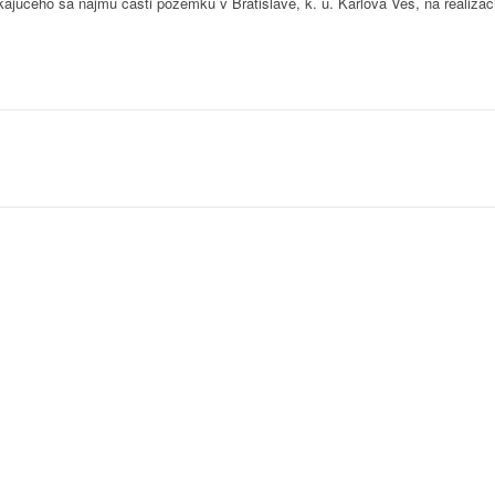
ajúceho sa nájmu časti pozemku v Bratislave, k. ú. Karlova Ves, na realizáci