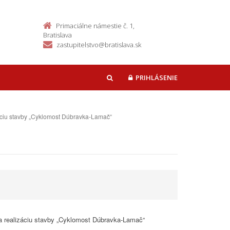
Primaciálne námestie č. 1,
Bratislava
zastupitelstvo@bratislava.sk
PRIHLÁSENIE
HĽADAŤ
záciu stavby „Cyklomost Dúbravka-Lamač“
na realizáciu stavby „Cyklomost Dúbravka-Lamač“