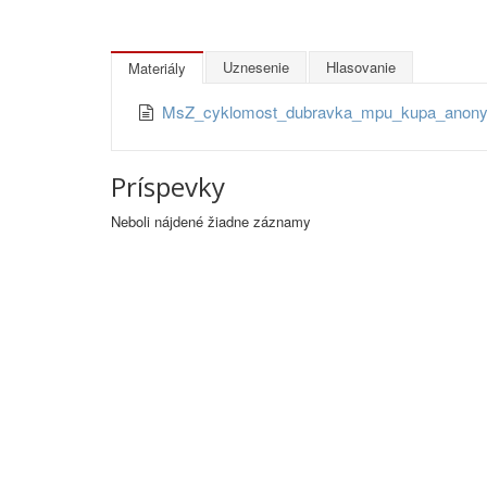
Uznesenie
Hlasovanie
Materiály
MsZ_cyklomost_dubravka_mpu_kupa_ano
Príspevky
Neboli nájdené žiadne záznamy