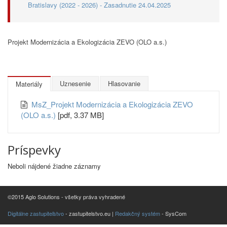
Bratislavy (2022 - 2026) - Zasadnutie 24.04.2025
Projekt Modernizácia a Ekologizácia ZEVO (OLO a.s.)
Uznesenie
Hlasovanie
Materiály
MsZ_Projekt Modernizácia a Ekologizácia ZEVO
(OLO a.s.)
[pdf, 3.37 MB]
Príspevky
Neboli nájdené žiadne záznamy
©2015 Aglo Solutions - všetky práva vyhradené
Digitálne zastupiteľstvo
- zastupitelstvo.eu |
Redakčný systém
- SysCom