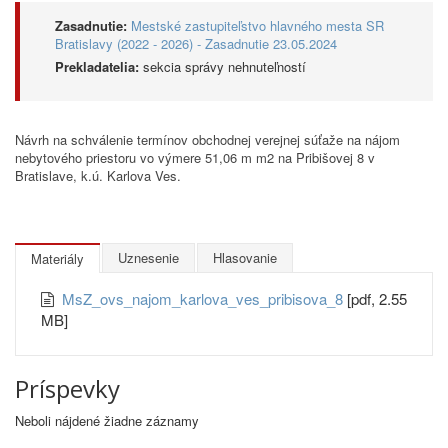
Zasadnutie:
Mestské zastupiteľstvo hlavného mesta SR
Bratislavy (2022 - 2026) - Zasadnutie 23.05.2024
Prekladatelia:
sekcia správy nehnuteľností
Návrh na schválenie termínov obchodnej verejnej súťaže na nájom
nebytového priestoru vo výmere 51,06 m m2 na Pribišovej 8 v
Bratislave, k.ú. Karlova Ves.
Uznesenie
Hlasovanie
Materiály
MsZ_ovs_najom_karlova_ves_pribisova_8
[pdf, 2.55
MB]
Príspevky
Neboli nájdené žiadne záznamy