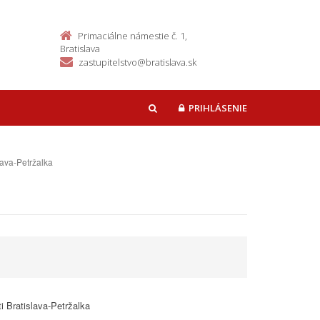
Primaciálne námestie č. 1,
Bratislava
zastupitelstvo@bratislava.sk
PRIHLÁSENIE
HĽADAŤ
lava-Petržalka
i Bratislava-Petržalka