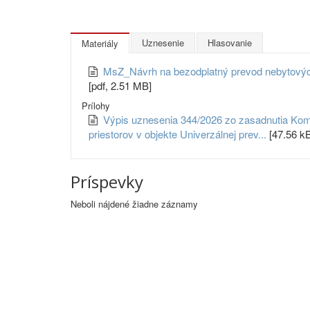
Uznesenie
Hlasovanie
Materiály
MsZ_Návrh na bezodplatný prevod nebytových p
[pdf, 2.51 MB]
Prílohy
Výpis uznesenia 344/2026 zo zasadnutia Komi
priestorov v objekte Univerzálnej prev...
[47.56 k
Príspevky
Neboli nájdené žiadne záznamy