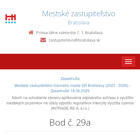
Mestské zastupiteľstvo
Bratislava
Primaciálne námestie č. 1, Bratislava
zastupitelstvo@bratislava.sk
Toggle
naviga
Zasadnutia
Mestské zastupiteľstvo hlavného mesta SR Bratislavy (2022 - 2026) -
Zasadnutie 18.06.2026
Návrh na schválenie zámeru aplikovania odplatného súhlasu s využitím
mestských pozemkov na účely výpočtu regulatívov intenzity využitia územia
(INTRADE RE A, s.r.o.)
Bod č. 29a