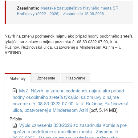
Zasadnutie:
Mestské zastupiteľstvo hlavného mesta SR
Bratislavy (2022 - 2026) - Zasadnutie 18.06.2026
Návrh na zmenu podmienok nájmu ako prípad hodný osobitného zreteľa
týkajúci sa zmluvy o nájme pozemku č. 08-83-0322-07-00, k. ú.
Ružinov, Ružinovská ulica, uzatvorenej s Minderesom Azirim – U
AZIRIHO
Uznesenie
Hlasovanie
Materiály
MsZ_Návrh na zmenu podmienok nájmu ako prípad
hodný osobitného zreteľa týkajúci sa zmluvy o nájme
pozemku č. 08-83-0322-07-00, k. ú. Ružinov, Ružinovská
ulica, uzatvorenej s Minderesom Aziri
[pdf, 5.14 MB]
Prílohy
Výpis uznesenia 333/2026 zo zasadnutia Komisia pre
správu a podnikanie s majetkom mesta - Zasadnutie
08.06.2026 - Návrh na zmenu podmienok nájmu ako