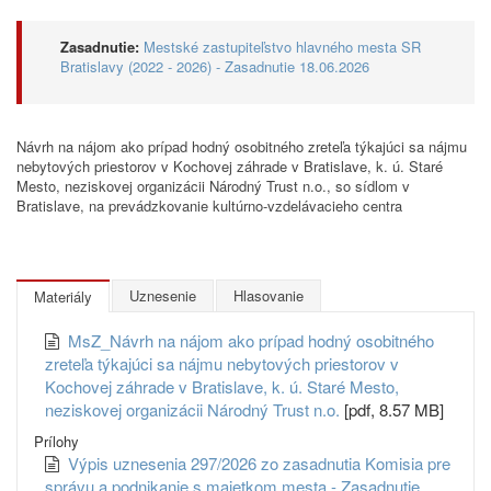
Zasadnutie:
Mestské zastupiteľstvo hlavného mesta SR
Bratislavy (2022 - 2026) - Zasadnutie 18.06.2026
Návrh na nájom ako prípad hodný osobitného zreteľa týkajúci sa nájmu
nebytových priestorov v Kochovej záhrade v Bratislave, k. ú. Staré
Mesto, neziskovej organizácii Národný Trust n.o., so sídlom v
Bratislave, na prevádzkovanie kultúrno-vzdelávacieho centra
Uznesenie
Hlasovanie
Materiály
MsZ_Návrh na nájom ako prípad hodný osobitného
zreteľa týkajúci sa nájmu nebytových priestorov v
Kochovej záhrade v Bratislave, k. ú. Staré Mesto,
neziskovej organizácii Národný Trust n.o.
[pdf, 8.57 MB]
Prílohy
Výpis uznesenia 297/2026 zo zasadnutia Komisia pre
správu a podnikanie s majetkom mesta - Zasadnutie