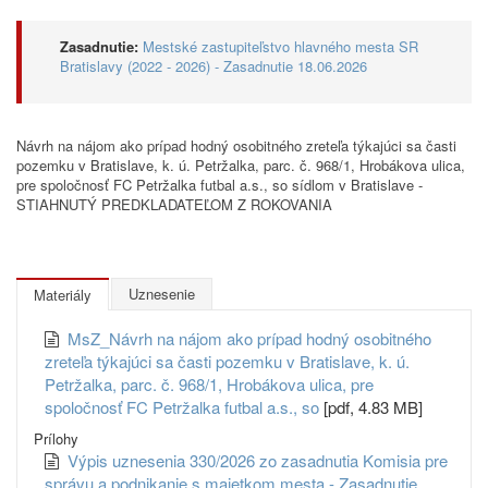
Zasadnutie:
Mestské zastupiteľstvo hlavného mesta SR
Bratislavy (2022 - 2026) - Zasadnutie 18.06.2026
Návrh na nájom ako prípad hodný osobitného zreteľa týkajúci sa časti
pozemku v Bratislave, k. ú. Petržalka, parc. č. 968/1, Hrobákova ulica,
pre spoločnosť FC Petržalka futbal a.s., so sídlom v Bratislave -
STIAHNUTÝ PREDKLADATEĽOM Z ROKOVANIA
Uznesenie
Materiály
MsZ_Návrh na nájom ako prípad hodný osobitného
zreteľa týkajúci sa časti pozemku v Bratislave, k. ú.
Petržalka, parc. č. 968/1, Hrobákova ulica, pre
spoločnosť FC Petržalka futbal a.s., so
[pdf, 4.83 MB]
Prílohy
Výpis uznesenia 330/2026 zo zasadnutia Komisia pre
správu a podnikanie s majetkom mesta - Zasadnutie