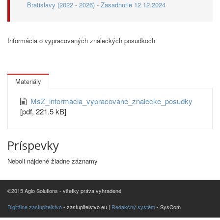
Bratislavy (2022 - 2026) - Zasadnutie 12.12.2024
Informácia o vypracovaných znaleckých posudkoch
Materiály
MsZ_informacia_vypracovane_znalecke_posudky
[pdf, 221.5 kB]
Príspevky
Neboli nájdené žiadne záznamy
©2015 Aglo Solutions - všetky práva vyhradené
Digitálne zastupiteľstvo
- zastupitelstvo.eu |
Redakčný systém
- SysCom