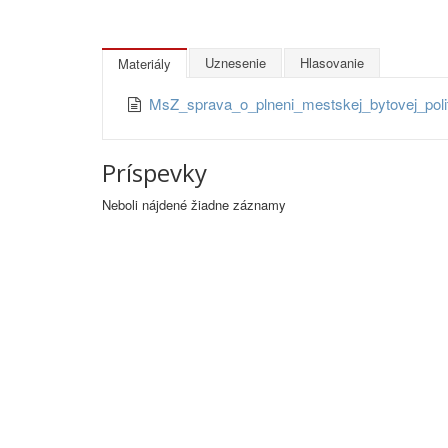
Uznesenie
Hlasovanie
Materiály
MsZ_sprava_o_plneni_mestskej_bytovej_poli
Príspevky
Neboli nájdené žiadne záznamy