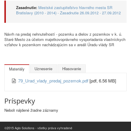
Zasadnutie:
Mestské zastupiteľstvo hlavného mesta SR
Bratislavy (2010 - 2014) - Zasadnutie 26.09.2012 - 27.09.2012
Návrh na predaj nehnuteľností - pozemku a dielov z pozemkov v k. ú.
Staré Mesto za účelom majetkovoprávneho vysporiadania vlastníckych
vzťahov k pozemkom nachádzajúcim sa v areáli Úradu vlády SR
Uznesenie
Hlasovanie
Materiály
79_Urad_vlady_predaj_pozemok.pdf
[pdf, 6.56 MB]
Príspevky
Neboli nájdené žiadne záznamy
©2015 Aglo Solutions - všetky práva vyhradené