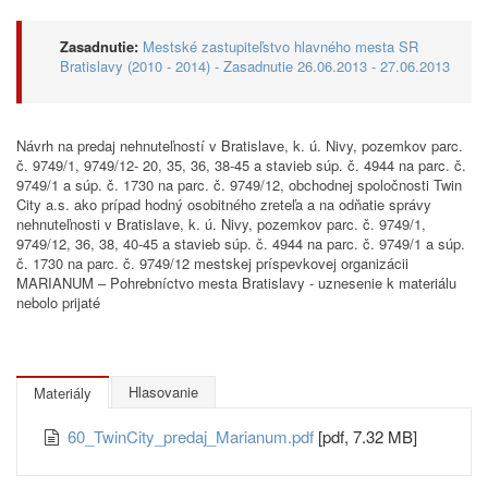
Zasadnutie:
Mestské zastupiteľstvo hlavného mesta SR
Bratislavy (2010 - 2014) - Zasadnutie 26.06.2013 - 27.06.2013
Návrh na predaj nehnuteľností v Bratislave, k. ú. Nivy, pozemkov parc.
č. 9749/1, 9749/12- 20, 35, 36, 38-45 a stavieb súp. č. 4944 na parc. č.
9749/1 a súp. č. 1730 na parc. č. 9749/12, obchodnej spoločnosti Twin
City a.s. ako prípad hodný osobitného zreteľa a na odňatie správy
nehnuteľnosti v Bratislave, k. ú. Nivy, pozemkov parc. č. 9749/1,
9749/12, 36, 38, 40-45 a stavieb súp. č. 4944 na parc. č. 9749/1 a súp.
č. 1730 na parc. č. 9749/12 mestskej príspevkovej organizácii
MARIANUM – Pohrebníctvo mesta Bratislavy - uznesenie k materiálu
nebolo prijaté
Hlasovanie
Materiály
60_TwinCity_predaj_Marianum.pdf
[pdf, 7.32 MB]