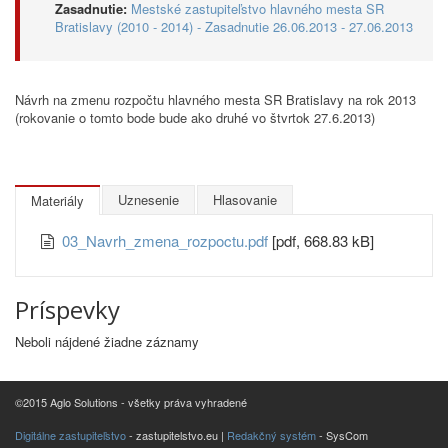
Zasadnutie:
Mestské zastupiteľstvo hlavného mesta SR
Bratislavy (2010 - 2014) - Zasadnutie 26.06.2013 - 27.06.2013
Návrh na zmenu rozpočtu hlavného mesta SR Bratislavy na rok 2013
(rokovanie o tomto bode bude ako druhé vo štvrtok 27.6.2013)
Uznesenie
Hlasovanie
Materiály
03_Navrh_zmena_rozpoctu.pdf
[pdf, 668.83 kB]
Príspevky
Neboli nájdené žiadne záznamy
©2015 Aglo Solutions - všetky práva vyhradené
Digitálne zastupiteľstvo
- zastupitelstvo.eu |
Redakčný systém
- SysCom