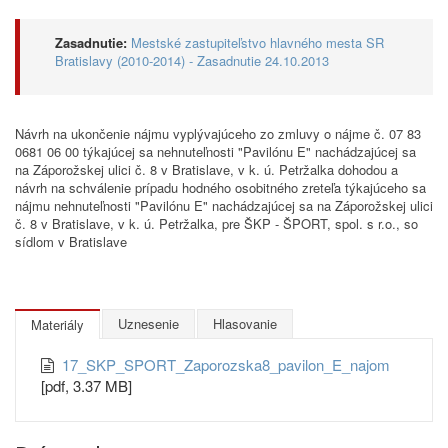
Zasadnutie:
Mestské zastupiteľstvo hlavného mesta SR
Bratislavy (2010-2014) - Zasadnutie 24.10.2013
Návrh na ukončenie nájmu vyplývajúceho zo zmluvy o nájme č. 07 83
0681 06 00 týkajúcej sa nehnuteľnosti "Pavilónu E" nachádzajúcej sa
na Záporožskej ulici č. 8 v Bratislave, v k. ú. Petržalka dohodou a
návrh na schválenie prípadu hodného osobitného zreteľa týkajúceho sa
nájmu nehnuteľnosti "Pavilónu E" nachádzajúcej sa na Záporožskej ulici
č. 8 v Bratislave, v k. ú. Petržalka, pre ŠKP - ŠPORT, spol. s r.o., so
sídlom v Bratislave
Uznesenie
Hlasovanie
Materiály
17_SKP_SPORT_Zaporozska8_pavilon_E_najom
[pdf, 3.37 MB]