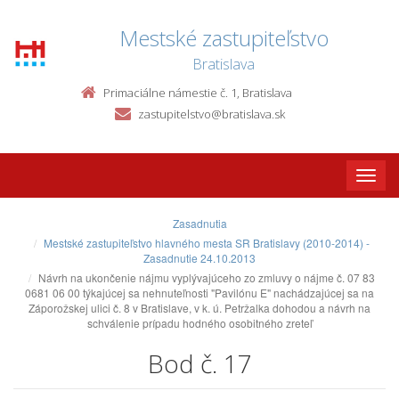
Mestské zastupiteľstvo
Bratislava
Primaciálne námestie č. 1, Bratislava
zastupitelstvo@bratislava.sk
Toggle
naviga
Zasadnutia
Mestské zastupiteľstvo hlavného mesta SR Bratislavy (2010-2014) -
Zasadnutie 24.10.2013
Návrh na ukončenie nájmu vyplývajúceho zo zmluvy o nájme č. 07 83
0681 06 00 týkajúcej sa nehnuteľnosti "Pavilónu E" nachádzajúcej sa na
Záporožskej ulici č. 8 v Bratislave, v k. ú. Petržalka dohodou a návrh na
schválenie prípadu hodného osobitného zreteľ
Bod č. 17