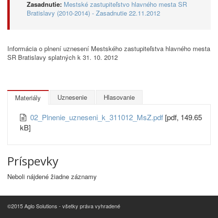
Zasadnutie:
Mestské zastupiteľstvo hlavného mesta SR
Bratislavy (2010-2014) - Zasadnutie 22.11.2012
Informácia o plnení uznesení Mestského zastupiteľstva hlavného mesta
SR Bratislavy splatných k 31. 10. 2012
Uznesenie
Hlasovanie
Materiály
02_Plnenie_uzneseni_k_311012_MsZ.pdf
[pdf, 149.65
kB]
Príspevky
Neboli nájdené žiadne záznamy
©2015 Aglo Solutions - všetky práva vyhradené