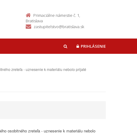
Primaciálne námestie č. 1,
Bratislava
zastupitelstvo@bratislava.sk
PRIHLÁSENIE
HĽADAŤ
tného zreteľa - uznesenie k materiálu nebolo prijaté
ho osobitného zreteľa - uznesenie k materiálu nebolo