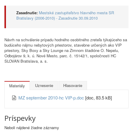
Zasadnutie:
Mestské zastupiteľstvo hlavného mesta SR
Bratislavy (2006-2010) - Zasadnutie 30.09.2010
Návrh na schválenie prípadu hodného osobitného zreteľa týkajúceho sa
budúceho nájmu nebytových priestorov, stavebne určených ako VIP
priestory, Sky Boxy a Sky Lounge na Zimnom štadióne O. Nepelu,
Odbojárov 9, k. ú. Nové Mesto, parc. č. 15142/1, spoločnosti HC
SLOVAN Bratislava, a. s.
Uznesenie
Hlasovanie
Materiály
MZ september 2010-hc VIP-p.doc
[doc, 83.5 kB]
Príspevky
Neboli nájdené žiadne záznamy