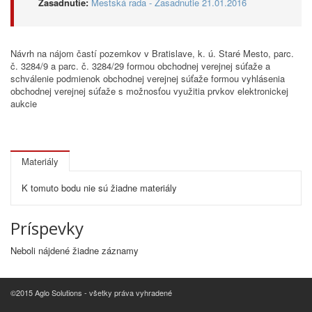
Zasadnutie:
Mestská rada - Zasadnutie 21.01.2016
Návrh na nájom častí pozemkov v Bratislave, k. ú. Staré Mesto, parc.
č. 3284/9 a parc. č. 3284/29 formou obchodnej verejnej súťaže a
schválenie podmienok obchodnej verejnej súťaže formou vyhlásenia
obchodnej verejnej súťaže s možnosťou využitia prvkov elektronickej
aukcie
Materiály
K tomuto bodu nie sú žiadne materiály
Príspevky
Neboli nájdené žiadne záznamy
©2015 Aglo Solutions - všetky práva vyhradené