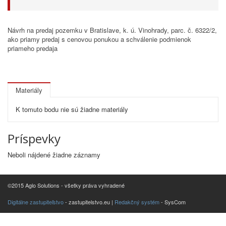
Návrh na predaj pozemku v Bratislave, k. ú. Vinohrady, parc. č. 6322/2,
ako priamy predaj s cenovou ponukou a schválenie podmienok
priameho predaja
Materiály
K tomuto bodu nie sú žiadne materiály
Príspevky
Neboli nájdené žiadne záznamy
©2015 Aglo Solutions - všetky práva vyhradené
Digitálne zastupiteľstvo
- zastupitelstvo.eu |
Redakčný systém
- SysCom