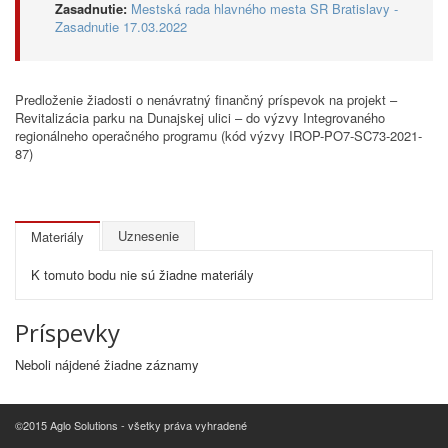
Zasadnutie:
Mestská rada hlavného mesta SR Bratislavy -
Zasadnutie 17.03.2022
Predloženie žiadosti o nenávratný finančný príspevok na projekt –
Revitalizácia parku na Dunajskej ulici – do výzvy Integrovaného
regionálneho operačného programu (kód výzvy IROP-PO7-SC73-2021-
87)
Uznesenie
Materiály
K tomuto bodu nie sú žiadne materiály
Príspevky
Neboli nájdené žiadne záznamy
©2015 Aglo Solutions - všetky práva vyhradené