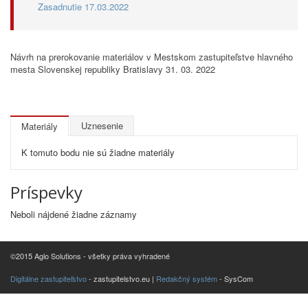
Zasadnutie 17.03.2022
Návrh na prerokovanie materiálov v Mestskom zastupiteľstve hlavného
mesta Slovenskej republiky Bratislavy 31. 03. 2022
Uznesenie
Materiály
K tomuto bodu nie sú žiadne materiály
Príspevky
Neboli nájdené žiadne záznamy
©2015 Aglo Solutions - všetky práva vyhradené
Digitálne zastupiteľstvo
- zastupitelstvo.eu |
Redakčný systém
- SysCom