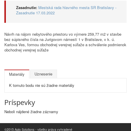
Zasadnutie:
Mestská rada hlavného mesta SR Bratislavy -
Zasadnutie 17.03.2022
Návrh na nájom nebytového priestoru vo výmere 259,77 m2 v stavbe
bez súpisného čísla na Jurigovom námestí 1 v Bratislave, v k. ú.
Karlova Ves, formou obchodnej verejnej súťaže a schválenie podmienok
obchodnej verejnej súťaže
Uznesenie
Materiály
K tomuto bodu nie sú žiadne materiály
Príspevky
Neboli nájdené žiadne záznamy
©2015 Aglo Solutions - všetky práva vyhradené