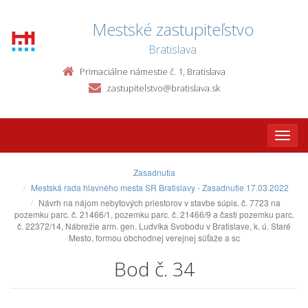
Mestské zastupiteľstvo
Bratislava
Primaciálne námestie č. 1, Bratislava
zastupitelstvo@bratislava.sk
Toggle
naviga
Zasadnutia
Mestská rada hlavného mesta SR Bratislavy - Zasadnutie 17.03.2022
Návrh na nájom nebytových priestorov v stavbe súpis. č. 7723 na
pozemku parc. č. 21466/1, pozemku parc. č. 21466/9 a časti pozemku parc.
č. 22372/14, Nábrežie arm. gen. Ludvíka Svobodu v Bratislave, k. ú. Staré
Mesto, formou obchodnej verejnej súťaže a sc
Bod č. 34