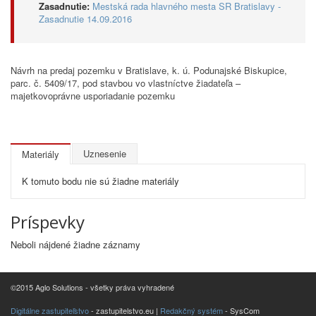
Zasadnutie:
Mestská rada hlavného mesta SR Bratislavy -
Zasadnutie 14.09.2016
Návrh na predaj pozemku v Bratislave, k. ú. Podunajské Biskupice,
parc. č. 5409/17, pod stavbou vo vlastníctve žiadateľa –
majetkovoprávne usporiadanie pozemku
Uznesenie
Materiály
K tomuto bodu nie sú žiadne materiály
Príspevky
Neboli nájdené žiadne záznamy
©2015 Aglo Solutions - všetky práva vyhradené
Digitálne zastupiteľstvo
- zastupitelstvo.eu |
Redakčný systém
- SysCom