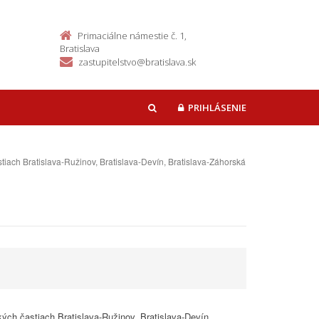
Primaciálne námestie č. 1,
Bratislava
zastupitelstvo@bratislava.sk
PRIHLÁSENIE
HĽADAŤ
iach Bratislava-Ružinov, Bratislava-Devín, Bratislava-Záhorská
ch častiach Bratislava-Ružinov, Bratislava-Devín,