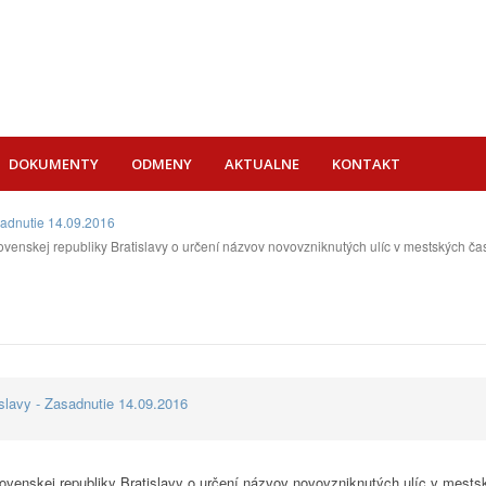
DOKUMENTY
ODMENY
AKTUALNE
KONTAKT
sadnutie 14.09.2016
skej republiky Bratislavy o určení názvov novovzniknutých ulíc v mestských čast
lavy - Zasadnutie 14.09.2016
enskej republiky Bratislavy o určení názvov novovzniknutých ulíc v mestský