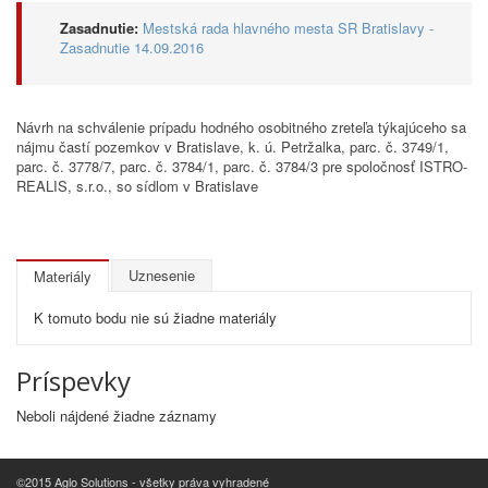
Zasadnutie:
Mestská rada hlavného mesta SR Bratislavy -
Zasadnutie 14.09.2016
Návrh na schválenie prípadu hodného osobitného zreteľa týkajúceho sa
nájmu častí pozemkov v Bratislave, k. ú. Petržalka, parc. č. 3749/1,
parc. č. 3778/7, parc. č. 3784/1, parc. č. 3784/3 pre spoločnosť ISTRO-
REALIS, s.r.o., so sídlom v Bratislave
Uznesenie
Materiály
K tomuto bodu nie sú žiadne materiály
Príspevky
Neboli nájdené žiadne záznamy
©2015 Aglo Solutions - všetky práva vyhradené