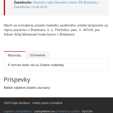
Zasadnutie:
Mestská rada hlavného mesta SR Bratislavy -
Zasadnutie 14.09.2016
Návrh na schválenie prípadu hodného osobitného zreteľa týkajúceho sa
nájmu pozemku v Bratislave, k. ú. Petržalka, parc. č. 4974/8, pre
Adnan Alhaj Mohamad trvale bytom v Bratislave
Uznesenie
Materiály
K tomuto bodu nie sú žiadne materiály
Príspevky
Neboli nájdené žiadne záznamy
©2015 Aglo Solutions - všetky práva vyhradené
Digitálne zastupiteľstvo
- zastupitelstvo.eu |
Redakčný systém
- SysCom