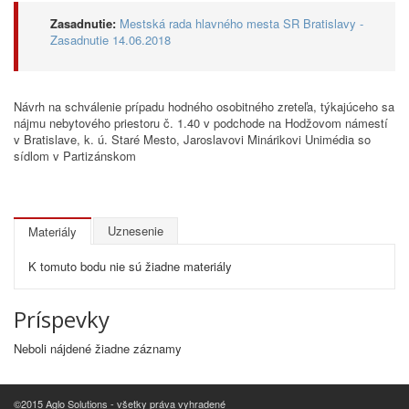
Zasadnutie:
Mestská rada hlavného mesta SR Bratislavy -
Zasadnutie 14.06.2018
Návrh na schválenie prípadu hodného osobitného zreteľa, týkajúceho sa
nájmu nebytového priestoru č. 1.40 v podchode na Hodžovom námestí
v Bratislave, k. ú. Staré Mesto, Jaroslavovi Minárikovi Unimédia so
sídlom v Partizánskom
Uznesenie
Materiály
K tomuto bodu nie sú žiadne materiály
Príspevky
Neboli nájdené žiadne záznamy
©2015 Aglo Solutions - všetky práva vyhradené