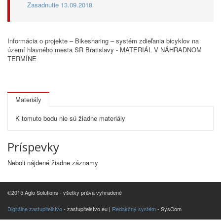
Zasadnutie 13.09.2018
Informácia o projekte – Bikesharing – systém zdieľania bicyklov na
území hlavného mesta SR Bratislavy - MATERIÁL V NÁHRADNOM
TERMÍNE
Materiály
K tomuto bodu nie sú žiadne materiály
Príspevky
Neboli nájdené žiadne záznamy
©2015 Aglo Solutions - všetky práva vyhradené
Digitálne zastupiteľstvo
- zastupitelstvo.eu |
Redakčný systém
- SysCom