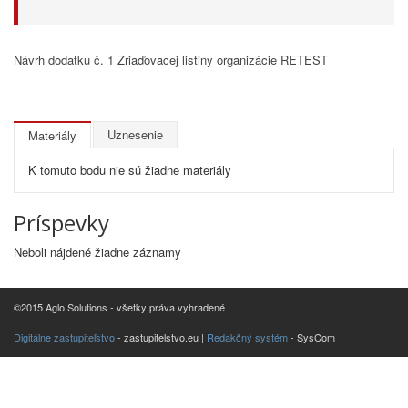
Návrh dodatku č. 1 Zriaďovacej listiny organizácie RETEST
Uznesenie
Materiály
K tomuto bodu nie sú žiadne materiály
Príspevky
Neboli nájdené žiadne záznamy
©2015 Aglo Solutions - všetky práva vyhradené
Digitálne zastupiteľstvo
- zastupitelstvo.eu |
Redakčný systém
- SysCom