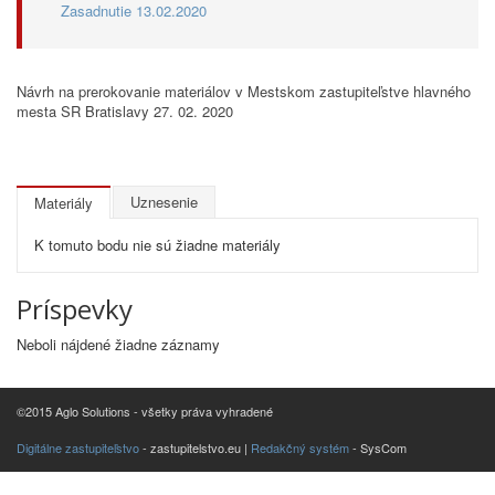
Zasadnutie 13.02.2020
Návrh na prerokovanie materiálov v Mestskom zastupiteľstve hlavného
mesta SR Bratislavy 27. 02. 2020
Uznesenie
Materiály
K tomuto bodu nie sú žiadne materiály
Príspevky
Neboli nájdené žiadne záznamy
©2015 Aglo Solutions - všetky práva vyhradené
Digitálne zastupiteľstvo
- zastupitelstvo.eu |
Redakčný systém
- SysCom