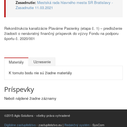
Zasadnutie:
Mestská rada hlavného mesta SR Bratislavy -
Zasadnutie 11.03.2021
Rekonštrukcia kanalizácie Plavárne Pasienky (etapa č. 1) – predloženie
žiadosti o nenávratný finančný príspevok do výzvy Fondu na podporu
športu č. 2020/001
Uznesenie
Materiály
K tomuto bodu nie sú žiadne materiály
Príspevky
Neboli nájdené žiadne záznamy
©2015 Aglo Solutions - všetky práva vyhradené
Digitálne zastupiteľstvo
- zastupitelstvo.eu |
Redakčný systém
- SysCom