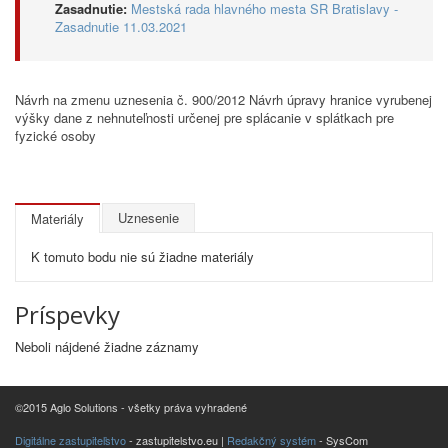
Zasadnutie:
Mestská rada hlavného mesta SR Bratislavy -
Zasadnutie 11.03.2021
Návrh na zmenu uznesenia č. 900/2012 Návrh úpravy hranice vyrubenej
výšky dane z nehnuteľnosti určenej pre splácanie v splátkach pre
fyzické osoby
Uznesenie
Materiály
K tomuto bodu nie sú žiadne materiály
Príspevky
Neboli nájdené žiadne záznamy
©2015 Aglo Solutions - všetky práva vyhradené
Digitálne zastupiteľstvo
- zastupitelstvo.eu |
Redakčný systém
- SysCom