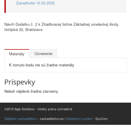
Zasadnutie 10.02.2022
Návrh Dodatku č. 2 k Zriaďovacej listine Základnej umeleckej školy,
Istrijská 22, Bratislava
Uznesenie
Materiály
K tomuto bodu nie sú žiadne materiály
Príspevky
Neboli nájdené žiadne záznamy
©2015 Aglo Solutions - všetky práva vyhradené
Digitálne zastupiteľstvo
- zastupitelstvo.eu |
Redakčný systém
- SysCom