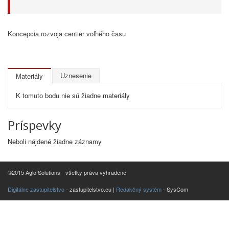
Koncepcia rozvoja centier voľného času
Uznesenie
Materiály
K tomuto bodu nie sú žiadne materiály
Príspevky
Neboli nájdené žiadne záznamy
©2015 Aglo Solutions - všetky práva vyhradené
Digitálne zastupiteľstvo
- zastupitelstvo.eu |
Redakčný systém
- SysCom