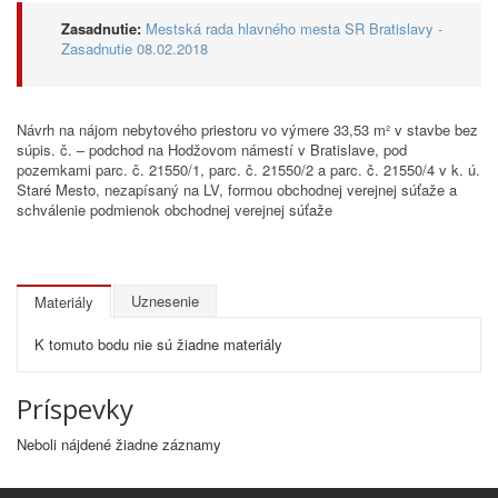
Zasadnutie:
Mestská rada hlavného mesta SR Bratislavy -
Zasadnutie 08.02.2018
Návrh na nájom nebytového priestoru vo výmere 33,53 m² v stavbe bez
súpis. č. – podchod na Hodžovom námestí v Bratislave, pod
pozemkami parc. č. 21550/1, parc. č. 21550/2 a parc. č. 21550/4 v k. ú.
Staré Mesto, nezapísaný na LV, formou obchodnej verejnej súťaže a
schválenie podmienok obchodnej verejnej súťaže
Uznesenie
Materiály
K tomuto bodu nie sú žiadne materiály
Príspevky
Neboli nájdené žiadne záznamy