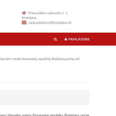
Primaciálne námestie č. 1,
Bratislava
zastupitelstvo@bratislava.sk
PRIHLÁSENIE
HĽADAŤ
avného mesta Slovenskej republiky Bratislavy počas dní
zemí hlavného mesta Slovenskej republiky Bratislavy počas