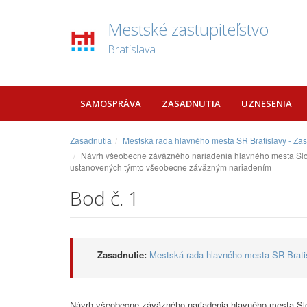
Mestské zastupiteľstvo
Bratislava
SAMOSPRÁVA
ZASADNUTIA
UZNESENIA
Zasadnutia
Mestská rada hlavného mesta SR Bratislavy - Za
Návrh všeobecne záväzného nariadenia hlavného mesta Slove
ustanovených týmto všeobecne záväzným nariadením
Bod č. 1
Zasadnutie:
Mestská rada hlavného mesta SR Bratis
Návrh všeobecne záväzného nariadenia hlavného mesta Slov