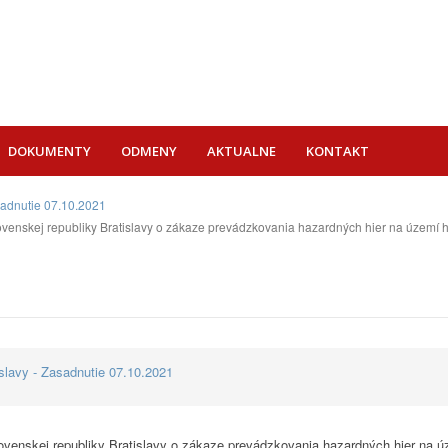
DOKUMENTY
ODMENY
AKTUALNE
KONTAKT
sadnutie 07.10.2021
nskej republiky Bratislavy o zákaze prevádzkovania hazardných hier na území hl
lavy - Zasadnutie 07.10.2021
enskej republiky Bratislavy o zákaze prevádzkovania hazardných hier na ú