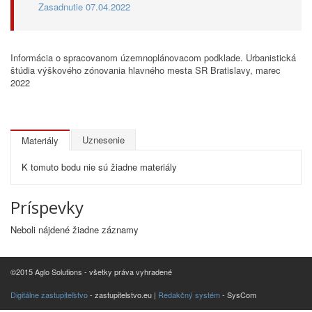
Zasadnutie 07.04.2022
Informácia o spracovanom územnoplánovacom podklade. Urbanistická
štúdia výškového zónovania hlavného mesta SR Bratislavy, marec
2022
Uznesenie
Materiály
K tomuto bodu nie sú žiadne materiály
Príspevky
Neboli nájdené žiadne záznamy
©2015 Aglo Solutions - všetky práva vyhradené
Digitálne zastupiteľstvo
- zastupitelstvo.eu |
Redakčný systém
- SysCom