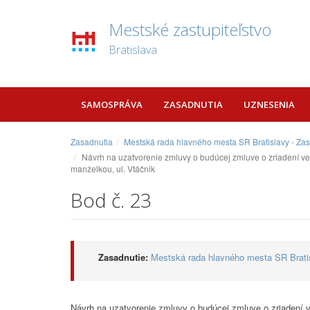
Mestské zastupiteľstvo
Bratislava
SAMOSPRÁVA
ZASADNUTIA
UZNESENIA
Zasadnutia
Mestská rada hlavného mesta SR Bratislavy - Za
Návrh na uzatvorenie zmluvy o budúcej zmluve o zriadení vec
manželkou, ul. Vtáčnik
Bod č. 23
Zasadnutie:
Mestská rada hlavného mesta SR Bratis
Návrh na uzatvorenie zmluvy o budúcej zmluve o zriadení v