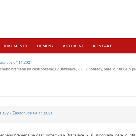
DOKUMENTY
ODMENY
AKTUALNE
KONTAKT
sadnutie 04.11.2021
ného bremena na časti pozemku v Bratislave, k. ú. Vinohrady, pare. č. 18064, v p
lavy - Zasadnutie 04.11.2021
ecného bremena na časti pozemku v Bratislave, k. ú. Vinohrady, pare. č. 18