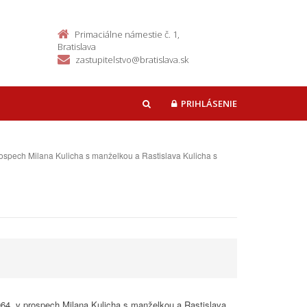
Primaciálne námestie č. 1,
Bratislava
zastupitelstvo@bratislava.sk
PRIHLÁSENIE
HĽADAŤ
rospech Milana Kulicha s manželkou a Rastislava Kulicha s
064, v prospech Milana Kulicha s manželkou a Rastislava