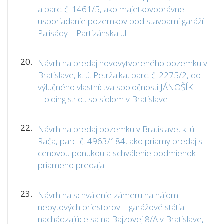
a parc. č. 1461/5, ako majetkovoprávne
usporiadanie pozemkov pod stavbami garáží
Palisády – Partizánska ul.
20.
Návrh na predaj novovytvoreného pozemku v
Bratislave, k. ú. Petržalka, parc. č. 2275/2, do
výlučného vlastníctva spoločnosti JÁNOŠÍK
Holding s.r.o., so sídlom v Bratislave
22.
Návrh na predaj pozemku v Bratislave, k. ú.
Rača, parc. č. 4963/184, ako priamy predaj s
cenovou ponukou a schválenie podmienok
priameho predaja
23.
Návrh na schválenie zámeru na nájom
nebytových priestorov – garážové státia
nachádzajúce sa na Bajzovej 8/A v Bratislave,