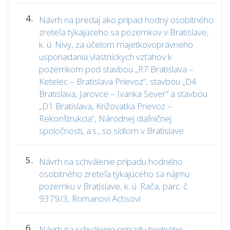
4.
Návrh na predaj ako prípad hodný osobitného
zreteľa týkajúceho sa pozemkov v Bratislave,
k. ú. Nivy, za účelom majetkovoprávneho
usporiadania vlastníckych vzťahov k
pozemkom pod stavbou „R7 Bratislava –
Ketelec – Bratislava Prievoz“, stavbou „D4
Bratislava, Jarovce – Ivanka Sever“ a stavbou
„D1 Bratislava, Križovatka Prievoz –
Rekonštrukcia“, Národnej diaľničnej
spoločnosti, a.s., so sídlom v Bratislave
5.
Návrh na schválenie prípadu hodného
osobitného zreteľa týkajúceho sa nájmu
pozemku v Bratislave, k. ú. Rača, parc. č.
9379/3, Romanovi Achsovi
6.
Návrh na schválenie prípadu hodného