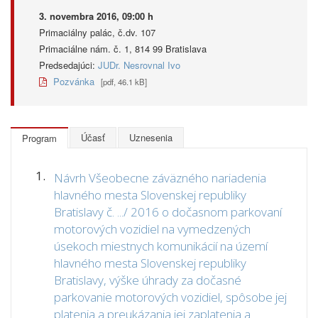
3. novembra 2016, 09:00 h
Primaciálny palác, č.dv. 107
Primaciálne nám. č. 1, 814 99 Bratislava
Predsedajúci:
JUDr. Nesrovnal Ivo
Pozvánka
[pdf, 46.1 kB]
Účasť
Uznesenia
Program
1.
Návrh Všeobecne záväzného nariadenia
hlavného mesta Slovenskej republiky
Bratislavy č. .../ 2016 o dočasnom parkovaní
motorových vozidiel na vymedzených
úsekoch miestnych komunikácií na území
hlavného mesta Slovenskej republiky
Bratislavy, výške úhrady za dočasné
parkovanie motorových vozidiel, spôsobe jej
platenia a preukázania jej zaplatenia a