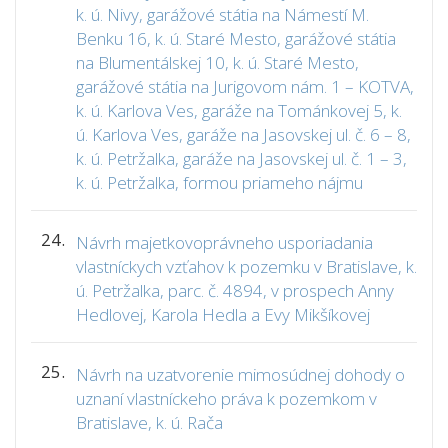
k. ú. Nivy, garážové státia na Námestí M.
Benku 16, k. ú. Staré Mesto, garážové státia
na Blumentálskej 10, k. ú. Staré Mesto,
garážové státia na Jurigovom nám. 1 – KOTVA,
k. ú. Karlova Ves, garáže na Tománkovej 5, k.
ú. Karlova Ves, garáže na Jasovskej ul. č. 6 – 8,
k. ú. Petržalka, garáže na Jasovskej ul. č. 1 – 3,
k. ú. Petržalka, formou priameho nájmu
24.
Návrh majetkovoprávneho usporiadania
vlastníckych vzťahov k pozemku v Bratislave, k.
ú. Petržalka, parc. č. 4894, v prospech Anny
Hedlovej, Karola Hedla a Evy Mikšíkovej
25.
Návrh na uzatvorenie mimosúdnej dohody o
uznaní vlastníckeho práva k pozemkom v
Bratislave, k. ú. Rača