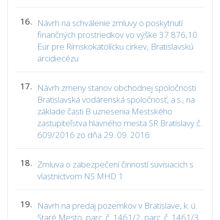
16.
Návrh na schválenie zmluvy o poskytnutí
finančných prostriedkov vo výške 37 876,10
Eur pre Rímskokatolícku cirkev, Bratislavskú
arcidiecézu
17.
Návrh zmeny stanov obchodnej spoločnosti
Bratislavská vodárenská spoločnosť, a.s., na
základe časti B uznesenia Mestského
zastupiteľstva hlavného mesta SR Bratislavy č.
609/2016 zo dňa 29. 09. 2016
18.
Zmluva o zabezpečení činností súvisiacich s
vlastníctvom NS MHD 1
19.
Návrh na predaj pozemkov v Bratislave, k. ú.
Staré Mesto, parc. č. 1461/2, parc. č. 1461/3