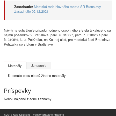
Zasadnutie:
Mestská rada hlavného mesta SR Bratislavy -
Zasadnutie 02.12.2021
Návrh na schválenie prípadu hodného osobitného zreteľa týkajúceho sa
nájmu pozemkov v Bratislave, parc. č. 3106/7, parc. č. 3106/6 a parc.
č. 3105/4, k. ú. Petržalka, na Kolmej ulici, pre mestskú časť Bratislava-
Petržalka so sídlom v Bratislave
Uznesenie
Materiály
K tomuto bodu nie sú žiadne materiály
Príspevky
Neboli nájdené žiadne záznamy
©2015 Aglo Solutions - všetky práva vyhradené