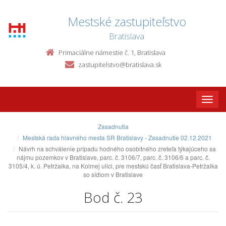
Mestské zastupiteľstvo
Bratislava
Primaciálne námestie č. 1, Bratislava
zastupitelstvo@bratislava.sk
Toggle
naviga
Zasadnutia
Mestská rada hlavného mesta SR Bratislavy - Zasadnutie 02.12.2021
Návrh na schválenie prípadu hodného osobitného zreteľa týkajúceho sa
nájmu pozemkov v Bratislave, parc. č. 3106/7, parc. č. 3106/6 a parc. č.
3105/4, k. ú. Petržalka, na Kolmej ulici, pre mestskú časť Bratislava-Petržalka
so sídlom v Bratislave
Bod č. 23