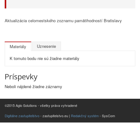
Aktualizácia celomestského zoznamu pamätihodností Bratislavy
Uznesenie
Materiály
K tomuto bodu nie sú žiadne materiály
Príspevky
Neboli nájdené žiadne záznamy
©2015 Aglo Solutions - všetky práva vyhradené
Digitálne zastupiteľstvo
- zastupitelstvo.eu |
Redakčný systém
- SysCom