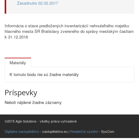
Zasadnutie 02.02.2017
Informácia o stave predložených inventarizácií nehnuteľného majetku
hlavného mesta SR Bratislavy zvereného do správy mestským častiam
k 31.12.2016
Materiály
K tomuto bodu nie sú žiadne materiály
Príspevky
Neboli nájdené žiadne záznamy
©2015 Aglo Solutions - všetky práva vyhradené
Digitálne zastupiteľstvo
- zastupitelstvo.eu |
Redakčný systém
- SysCom