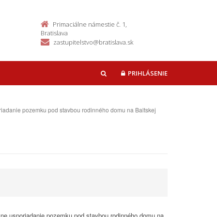
Primaciálne námestie č. 1,
Bratislava
zastupitelstvo@bratislava.sk
PRIHLÁSENIE
HĽADAŤ
sporiadanie pozemku pod stavbou rodinného domu na Baltskej
rávne usporiadanie pozemku pod stavbou rodinného domu na