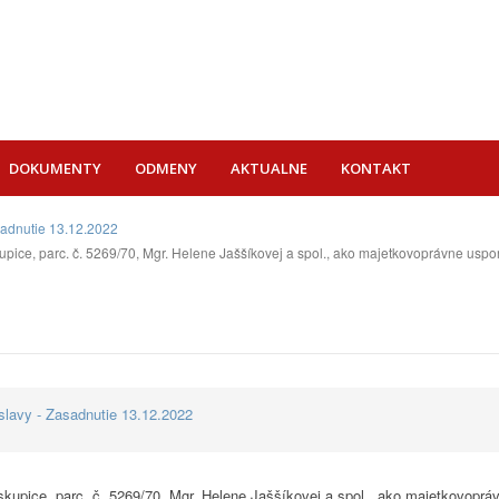
DOKUMENTY
ODMENY
AKTUALNE
KONTAKT
sadnutie 13.12.2022
kupice, parc. č. 5269/70, Mgr. Helene Jaššíkovej a spol., ako majetkovoprávne u
lavy - Zasadnutie 13.12.2022
iskupice, parc. č. 5269/70, Mgr. Helene Jaššíkovej a spol., ako majetkovop