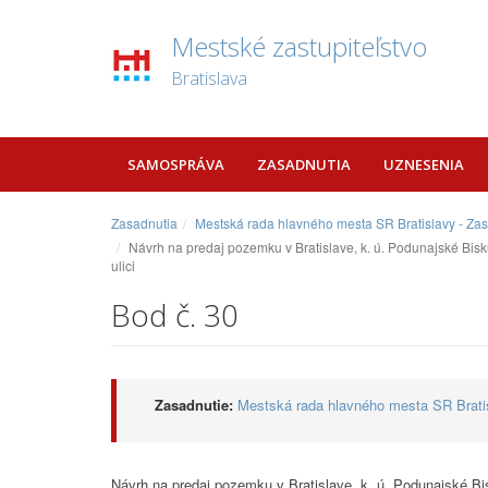
Mestské zastupiteľstvo
Bratislava
SAMOSPRÁVA
ZASADNUTIA
UZNESENIA
Zasadnutia
Mestská rada hlavného mesta SR Bratislavy - Za
Návrh na predaj pozemku v Bratislave, k. ú. Podunajské Bis
ulici
Bod č. 30
Zasadnutie:
Mestská rada hlavného mesta SR Bratis
Návrh na predaj pozemku v Bratislave, k. ú. Podunajské B